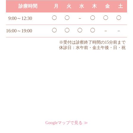
診療時間
月
火
水
木
金
土
◯
◯
◯
◯
◯
9:00～12:30
－
◯
◯
◯
◯
16:00～19:00
－
－
Googleマップで見る ≫