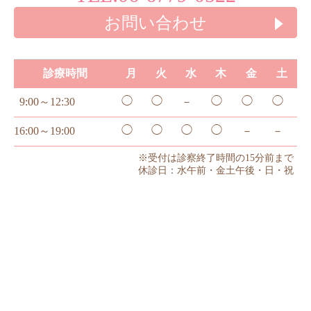
お問い合わせ
診療時間
月
火
水
木
金
土
◯
◯
◯
◯
◯
9:00～12:30
－
◯
◯
◯
◯
16:00～19:00
－
－